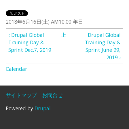
2018年6月16日(土) AM10:00 年日
‹ Drupal Global
上
Drupal Global
Training Day &
Training Day &
Sprint Dec.7, 2019
Sprint June 29,
2019 ›
Calendar
サイトマップ
お問合せ
Powered by
Drupal