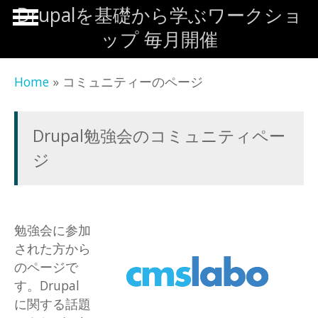
Skip to main content
Drupalを基礎から学ぶワークショ
ップ 毎月開催
Home
» コミュニティーのページ
Drupal勉強会のコミュニティペー
ジ
勉強会に参加
された方から
のページで
す。Drupal
に関する話題